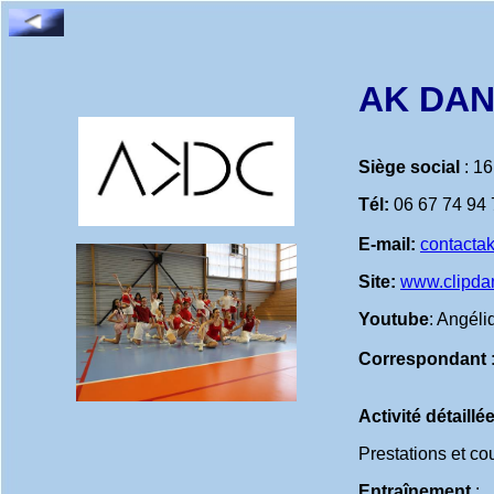
AK DA
Siège social
: 1
Tél:
06 67 74 94 
E-mail:
contact
Site:
www.clipdan
Youtube
: Angél
Correspondant
Activité détaillé
Prestations et co
Entraînement
: