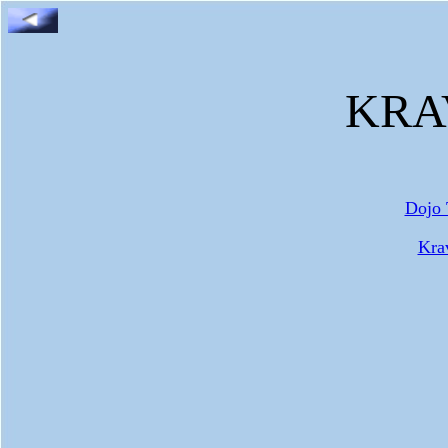
KRA
Dojo 
Kra