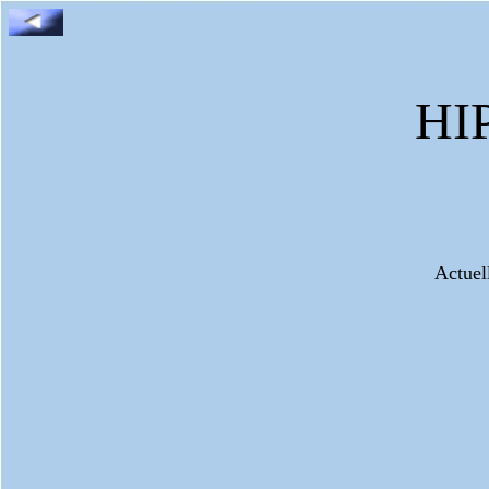
HI
Actuel