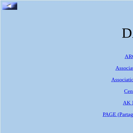
D
ARC
Associa
Associati
Cen
AK 
PAGE (Partag